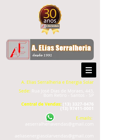
A. Elias Serralheria e Energia Solar
Sede:
Rua José Dias de Moraes, 443,
Bom Retiro - Santos - SP
Central de Vendas:
(13) 3327-0476
(13)
97411-0001
E-mails:
aeserralheriavendas@gmail.com
aeliasenergiasolarvendas@gmail.com